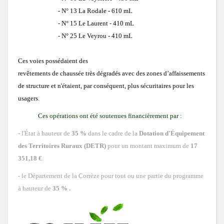
- N° 13 La Rodale - 610 mL
Votre facture d'eau
Votre facture d'assainissement collectif
Vous rencontrez des difficultés financières
Année 2017
Altillac
Programme 2020
- N° 15 Le Laurent - 410 mL
Schéma Directeur d'Alimentation en Eau Potable (SDAEP) 2019-2022
Astaillac
- N° 25 Le Veyrou - 410 mL
Démarches en ligne
Prix de l'eau potable
Prix de l'assainissement collectif
Programme 2020
Année 2018
Astaillac
Programme 2021
Programme 2020
Les bons gestes
Demande de raccordement au réseau public d'assainissement collectif
Ces voies possédaient des
Beaulieu-sur-Dordogne
Calcul de la consommation
Programme 2021
Programme 2020
revêtements de chaussée très dégradés avec des zones d’affaissements
Obligations
Année 2019
Beaulieu-sur-Dordogne
Programme 2022
Programme 2021
Programme 2020
de structure et n'étaient, par conséquent, plus sécuritaires pour les
Demande de raccordement en eau potable
Bilhac
usagers.
Difficultés Financières De Paiement
Programme 2022
Programme 2021
Programme 2022
Ces opérations ont été soutenues financièrement par :
Année 2020
Bilhac
Programme 2023
Programme 2022
Programme 2021
PROGRAMME 2024
Demande d'ouverture de contrat d'abonnement
Chenailler-Mascheix
- l'État à hauteur de
35 %
dans le cadre de la
Dotation d'Équipement
Programme 2023
Programme 2022
Programme 2023
Programme 2022
des Territoires Ruraux (DETR)
pour un montant maximum de
17
Année 2021
Chenailler-Mascheix
Programme 2024
Programme 2023
Programme 2022
Programme 2020
Programme 2020
Demande de dégrèvement
351,18 €
.
La Chapelle-aux-Saints
Programme 2023
Programme 2022
- le Département de la Corrèze pour tout ou une partie du programme
Année 2022
La Chapelle-aux-Saints
Programme 2025
Programme 2025
Programme 2023
Programme 2021
Programme 2021
Programme 2020
à hauteur de
35 % .
Demande de contrôle assainissement collectif
Liourdres
Programme 2023
Programme 2022
Année 2023
Liourdres
Programme 2024
Programme 2022
Programme 2022
Programme 2021
Programme 2020