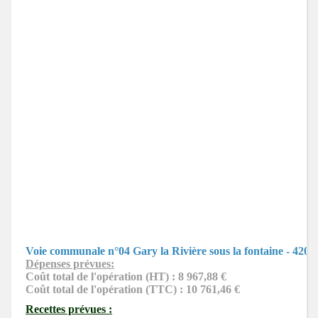
Programme 2025
Programme 2024
Programme 2023
Programme 2022
Programme 2025
Programme 2023
Programme 2024
Voie communale n°04 Gary la Rivière sous la fontain
e - 420
Dépenses prévues:
Coût total de l'opération (HT) : 8 967,88 €
Coût total de l'opération (TTC) : 10 761,46 €
Recettes prévues :